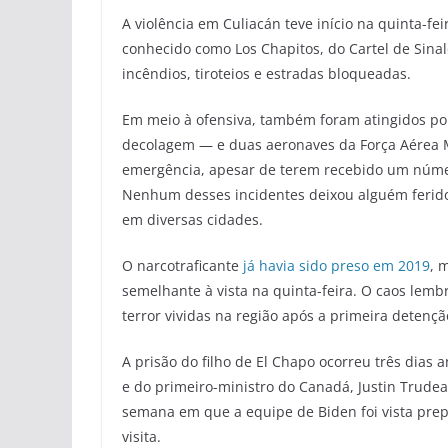
A violência em Culiacán teve início na quinta-f
conhecido como Los Chapitos, do Cartel de Sina
incêndios, tiroteios e estradas bloqueadas.
Em meio à ofensiva, também foram atingidos p
decolagem — e duas aeronaves da Força Aérea Me
emergência, apesar de terem recebido um número 
Nenhum desses incidentes deixou alguém ferid
em diversas cidades.
O narcotraficante
já havia sido preso em 2019
, 
semelhante à vista na quinta-feira. O caos lemb
terror vividas na região após a primeira detenç
A prisão do filho de El Chapo ocorreu três dias
e do primeiro-ministro do Canadá, Justin Trudeau
semana em que a equipe de Biden foi vista pre
visita.