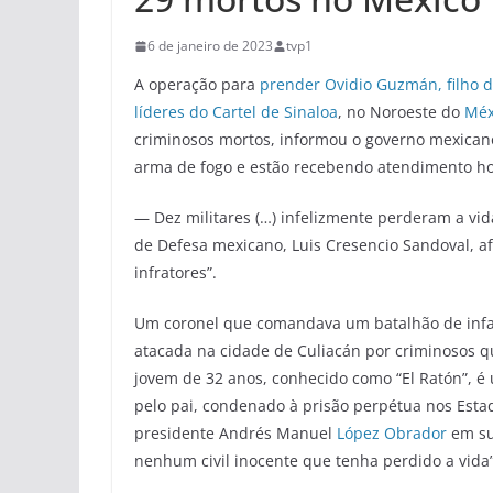
6 de janeiro de 2023
tvp1
A operação para
prender Ovidio Guzmán, filho 
líderes do Cartel de Sinaloa
, no Noroeste do
Méx
criminosos mortos, informou o governo mexicano
arma de fogo e estão recebendo atendimento hos
— Dez militares (…) infelizmente perderam a vi
de Defesa mexicano, Luis Cresencio Sandoval, 
infratores”.
Um coronel que comandava um batalhão de infant
atacada na cidade de Culiacán por criminosos 
jovem de 32 anos, conhecido como “El Ratón”, é 
pelo pai, condenado à prisão perpétua nos Est
presidente Andrés Manuel
López Obrador
em sua
nenhum civil inocente que tenha perdido a vida”