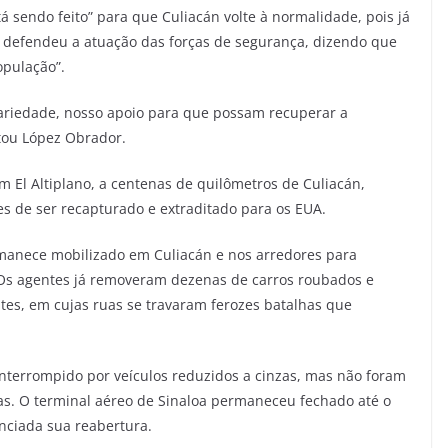
á sendo feito” para que Culiacán volte à normalidade, pois já
 defendeu a atuação das forças de segurança, dizendo que
opulação”.
ariedade, nosso apoio para que possam recuperar a
tou López Obrador.
m El Altiplano, a centenas de quilômetros de Culiacán,
s de ser recapturado e extraditado para os EUA.
manece mobilizado em Culiacán e nos arredores para
 Os agentes já removeram dezenas de carros roubados e
tes, em cujas ruas se travaram ferozes batalhas que
interrompido por veículos reduzidos a cinzas, mas não foram
ias. O terminal aéreo de Sinaloa permaneceu fechado até o
unciada sua reabertura.