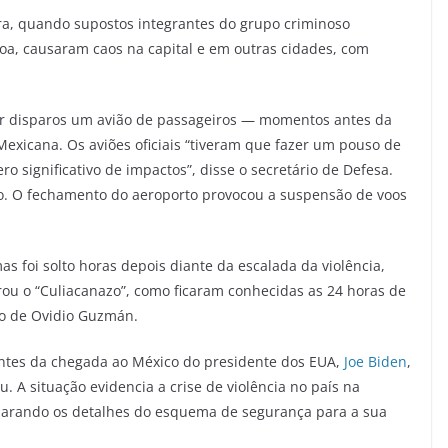
eira, quando supostos integrantes do grupo criminoso
loa, causaram caos na capital e em outras cidades, com
or disparos um avião de passageiros — momentos antes da
xicana. Os aviões oficiais “tiveram que fazer um pouso de
significativo de impactos”, disse o secretário de Defesa.
o. O fechamento do aeroporto provocou a suspensão de voos
mas foi solto horas depois diante da escalada da violência,
rou o “Culiacanazo”, como ficaram conhecidas as 24 horas de
ão de Ovidio Guzmán.
 antes da chegada ao México do presidente dos EUA,
Joe Biden
,
. A situação evidencia a crise de violência no país na
parando os detalhes do esquema de segurança para a sua