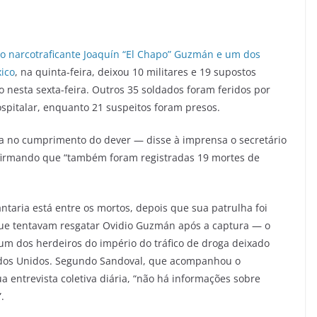
do narcotraficante Joaquín “El Chapo” Guzmán e um dos
ico
, na quinta-feira, deixou 10 militares e 19 supostos
 nesta sexta-feira. Outros 35 soldados foram feridos por
pitalar, enquanto 21 suspeitos foram presos.
da no cumprimento do dever — disse à imprensa o secretário
afirmando que “também foram registradas 19 mortes de
aria está entre os mortos, depois que sua patrulha foi
que tentavam resgatar Ovidio Guzmán após a captura — o
um dos herdeiros do império do tráfico de droga deixado
ados Unidos. Segundo Sandoval, que acompanhou o
 entrevista coletiva diária, “não há informações sobre
.