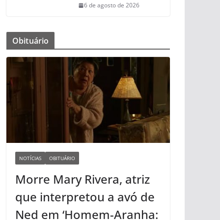
6 de agosto de 2026
Obituário
NOTÍCIAS
OBITUÁRIO
Morre Mary Rivera, atriz
que interpretou a avó de
Ned em ‘Homem-Aranha: