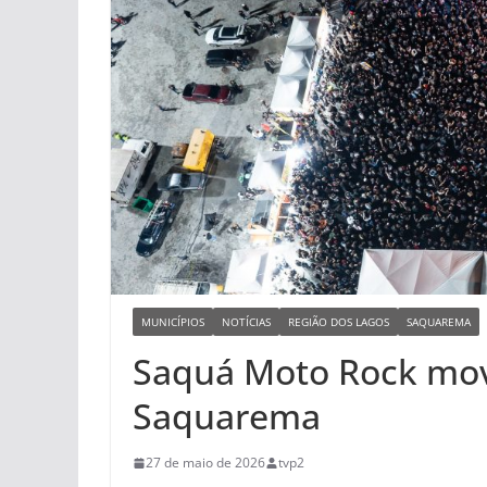
MUNICÍPIOS
NOTÍCIAS
REGIÃO DOS LAGOS
SAQUAREMA
Saquá Moto Rock mo
Saquarema
27 de maio de 2026
tvp2