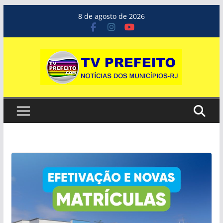
Pular
8 de agosto de 2026
para
o
conteúdo