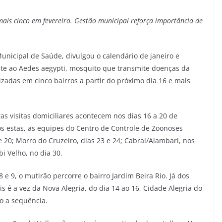
mais cinco em fevereiro. Gestão municipal reforça importância de
Municipal de Saúde, divulgou o calendário de janeiro e
ate ao Aedes aegypti, mosquito que transmite doenças da
izadas em cinco bairros a partir do próximo dia 16 e mais
s visitas domiciliares acontecem nos dias 16 a 20 de
pós estas, as equipes do Centro de Controle de Zoonoses
e 20; Morro do Cruzeiro, dias 23 e 24; Cabral/Alambari, nos
bi Velho, no dia 30.
 e 9, o mutirão percorre o bairro Jardim Beira Rio. Já dos
is é a vez da Nova Alegria, do dia 14 ao 16, Cidade Alegria do
ndo a sequência.