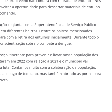
te o Surubi Velho não contará com retirada de entulhos. Nos
oveitar a oportunidade para descartar materiais de entulho
ecolhendo.
zação conjunta com a Superintendência de Serviço Público
o em diferentes bairros. Dentre os bairros mencionados
rá com a retira dos entulhos inicialmente. Durante todo o
conscientização sobre o combate à dengue.
viço itinerante para prevenir e livrar nossa população dos
aram em 2022 com relação a 2021 e o município vai
sa luta. Contamos muito com a colaboração da população,
a ao longo de todo ano, mas também abrindo as portas para
 Neto.