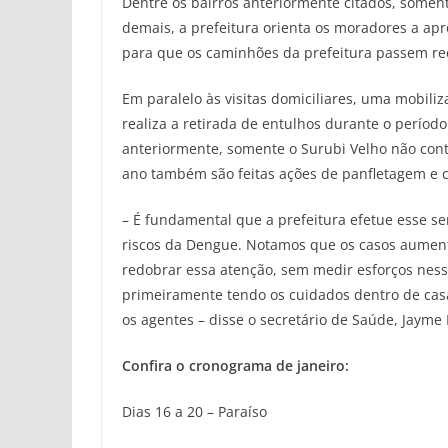
Dentre os bairros anteriormente citados, somen
demais, a prefeitura orienta os moradores a apr
para que os caminhões da prefeitura passem r
Em paralelo às visitas domiciliares, uma mobili
realiza a retirada de entulhos durante o períod
anteriormente, somente o Surubi Velho não conta
ano também são feitas ações de panfletagem e 
– É fundamental que a prefeitura efetue esse ser
riscos da Dengue. Notamos que os casos aument
redobrar essa atenção, sem medir esforços nes
primeiramente tendo os cuidados dentro de cas
os agentes – disse o secretário de Saúde, Jayme
Confira o cronograma de janeiro:
Dias 16 a 20 – Paraíso