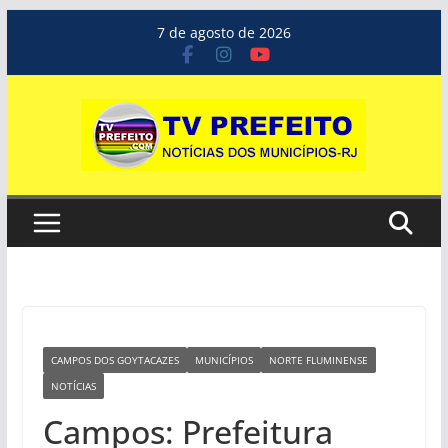
Pular
7 de agosto de 2026
para
o
conteúdo
CAMPOS DOS GOYTACAZES
MUNICÍPIOS
NORTE FLUMINENSE
NOTÍCIAS
Campos: Prefeitura