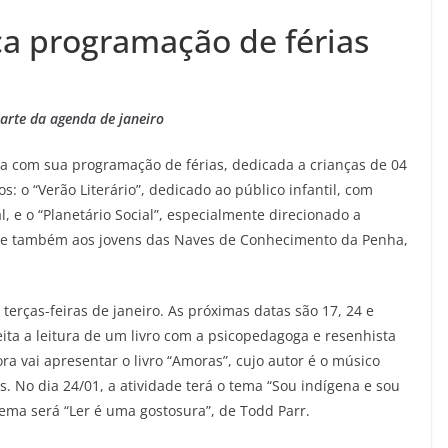
ça programação de férias
parte da agenda de janeiro
ça com sua programação de férias, dedicada a crianças de 04
s: o “Verão Literário”, dedicado ao público infantil, com
l, e o “Planetário Social”, especialmente direcionado a
l e também aos jovens das Naves de Conhecimento da Penha,
 terças-feiras de janeiro. As próximas datas são 17, 24 e
eita a leitura de um livro com a psicopedagoga e resenhista
ora vai apresentar o livro “Amoras”, cujo autor é o músico
. No dia 24/01, a atividade terá o tema “Sou indígena e sou
tema será “Ler é uma gostosura”, de Todd Parr.