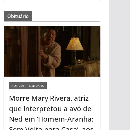
Obituário
NOTÍCIAS
OBITUÁRIO
Morre Mary Rivera, atriz
que interpretou a avó de
Ned em ‘Homem-Aranha:
Sem Volta para Casa’, aos