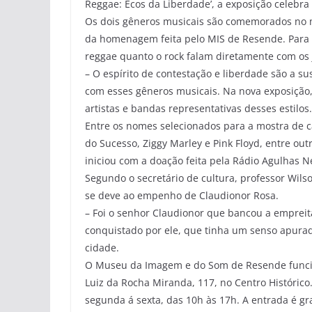
Reggae: Ecos da Liberdade’, a exposição celebra
Os dois gêneros musicais são comemorados no mê
da homenagem feita pelo MIS de Resende. Para a
reggae quanto o rock falam diretamente com os 
– O espírito de contestação e liberdade são a su
com esses gêneros musicais. Na nova exposição,
artistas e bandas representativas desses estilos.
Entre os nomes selecionados para a mostra de c
do Sucesso, Ziggy Marley e Pink Floyd, entre ou
iniciou com a doação feita pela Rádio Agulhas N
Segundo o secretário de cultura, professor Wil
se deve ao empenho de Claudionor Rosa.
– Foi o senhor Claudionor que bancou a empreita
conquistado por ele, que tinha um senso apura
cidade.
O Museu da Imagem e do Som de Resende funcio
Luiz da Rocha Miranda, 117, no Centro Histórico.
segunda
á
sexta, das 10h às 17h. A entrada é gra