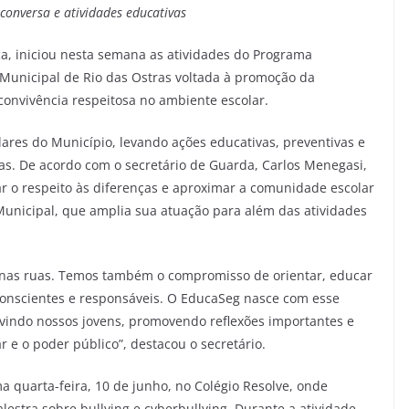
onversa e atividades educativas
ca, iniciou nesta semana as atividades do Programa
Municipal de Rio das Ostras voltada à promoção da
convivência respeitosa no ambiente escolar.
ares do Município, levando ações educativas, preventivas e
rias. De acordo com o secretário de Guarda, Carlos Menegasi,
ivar o respeito às diferenças e aproximar a comunidade escolar
unicipal, que amplia sua atuação para além das atividades
 nas ruas. Temos também o compromisso de orientar, educar
conscientes e responsáveis. O EducaSeg nasce com esse
uvindo nossos jovens, promovendo reflexões importantes e
 e o poder público”, destacou o secretário.
 quarta-feira, 10 de junho, no Colégio Resolve, onde
stra sobre bullying e cyberbullying. Durante a atividade,