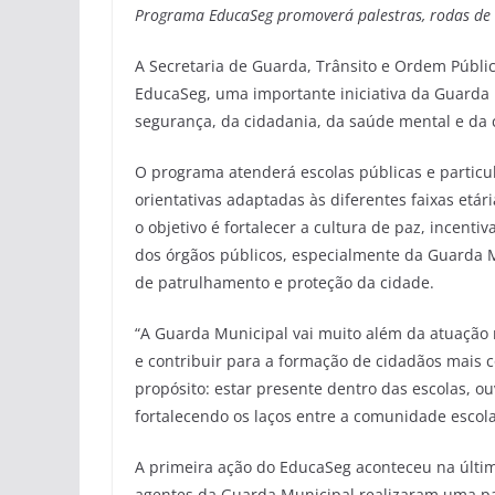
Programa EducaSeg promoverá palestras, rodas de c
A Secretaria de Guarda, Trânsito e Ordem Públi
EducaSeg, uma importante iniciativa da Guarda 
segurança, da cidadania, da saúde mental e da 
O programa atenderá escolas públicas e particul
orientativas adaptadas às diferentes faixas etá
o objetivo é fortalecer a cultura de paz, incent
dos órgãos públicos, especialmente da Guarda M
de patrulhamento e proteção da cidade.
“A Guarda Municipal vai muito além da atuação
e contribuir para a formação de cidadãos mais 
propósito: estar presente dentro das escolas, o
fortalecendo os laços entre a comunidade escolar
A primeira ação do EducaSeg aconteceu na última
agentes da Guarda Municipal realizaram uma pale