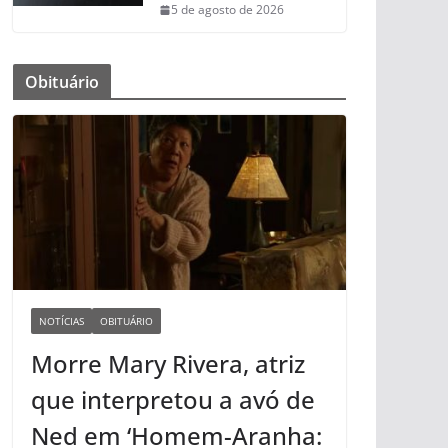
5 de agosto de 2026
Obituário
NOTÍCIAS
OBITUÁRIO
Morre Mary Rivera, atriz
que interpretou a avó de
Ned em ‘Homem-Aranha: