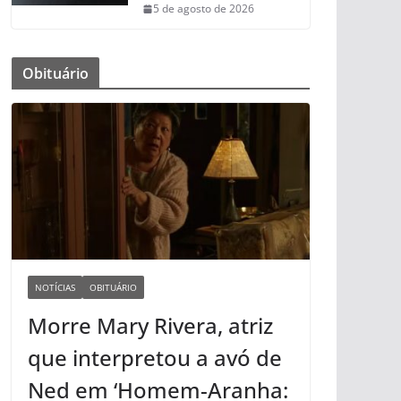
5 de agosto de 2026
Obituário
NOTÍCIAS
OBITUÁRIO
Morre Mary Rivera, atriz
que interpretou a avó de
Ned em ‘Homem-Aranha: