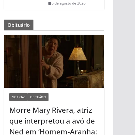
6 de agosto de 2026
Obituário
NOTÍCIAS
OBITUÁRIO
Morre Mary Rivera, atriz
que interpretou a avó de
Ned em ‘Homem-Aranha: