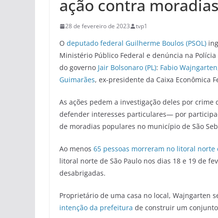
ação contra moradia
28 de fevereiro de 2023
tvp1
O
deputado federal Guilherme Boulos (PSOL)
ing
Ministério Público Federal e denúncia na Políci
do governo
Jair Bolsonaro (
PL)
:
Fabio Wajngarten
Guimarães
, ex-presidente da Caixa Econômica F
As ações pedem a investigação deles por crime 
defender interesses particulares— por particip
de moradias populares no município de São Seba
Ao menos
65 pessoas morreram no litoral norte
litoral norte de São Paulo nos dias 18 e 19 de f
desabrigadas.
Proprietário de uma casa no local, Wajngarten s
intenção da prefeitura
de construir um conjunto