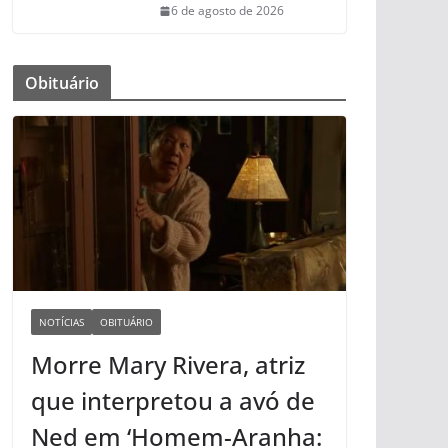
6 de agosto de 2026
Obituário
NOTÍCIAS
OBITUÁRIO
Morre Mary Rivera, atriz
que interpretou a avó de
Ned em ‘Homem-Aranha: