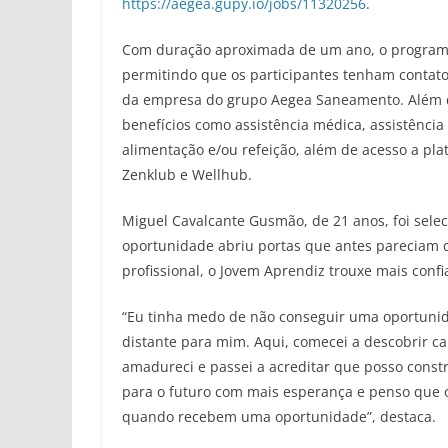
https://aegea.gupy.io/jobs/11320256
.
Com duração aproximada de um ano, o programa
permitindo que os participantes tenham contato 
da empresa do grupo Aegea Saneamento. Além da
benefícios como assistência médica, assistência 
alimentação e/ou refeição, além de acesso a pl
Zenklub e Wellhub.
Miguel Cavalcante Gusmão, de 21 anos, foi sele
oportunidade abriu portas que antes pareciam d
profissional, o Jovem Aprendiz trouxe mais conf
“Eu tinha medo de não conseguir uma oportunid
distante para mim. Aqui, comecei a descobrir 
amadureci e passei a acreditar que posso constr
para o futuro com mais esperança e penso que 
quando recebem uma oportunidade”, destaca.