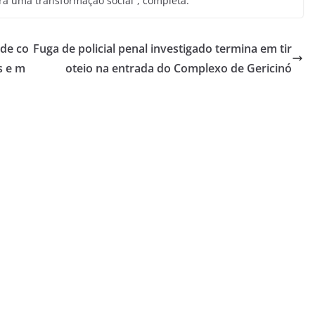
ra uma transformação social”, completa.
 de co
Fuga de policial penal investigado termina em tir
s e m
oteio na entrada do Complexo de Gericinó