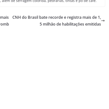
 além de serragem colorida, pedrarias, tintas e pó de café.
 mais
CNH do Brasil bate recorde e registra mais de 1,
aromb
5 milhão de habilitações emitidas