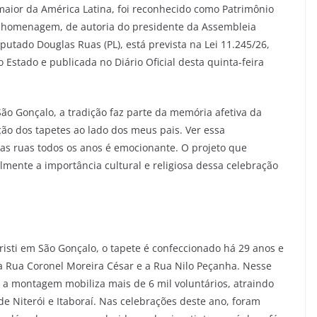
maior da América Latina, foi reconhecido como Patrimônio
. A homenagem, de autoria do presidente da Assembleia
deputado Douglas Ruas (PL), está prevista na Lei 11.245/26,
Estado e publicada no Diário Oficial desta quinta-feira
o Gonçalo, a tradição faz parte da memória afetiva da
o dos tapetes ao lado dos meus pais. Ver essa
as ruas todos os anos é emocionante. O projeto que
mente a importância cultural e religiosa dessa celebração
risti em São Gonçalo, o tapete é confeccionado há 29 anos e
 a Rua Coronel Moreira César e a Rua Nilo Peçanha. Nesse
 a montagem mobiliza mais de 6 mil voluntários, atraindo
de Niterói e Itaboraí. Nas celebrações deste ano, foram