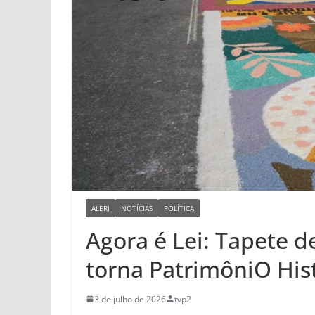
ALERJ
NOTÍCIAS
POLÍTICA
Agora é Lei: Tapete d
torna PatrimôniO Hist
3 de julho de 2026
tvp2