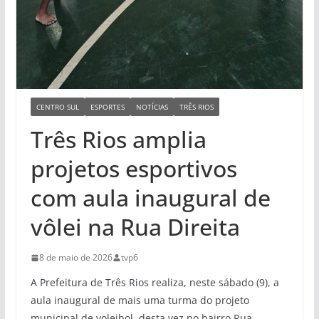
CENTRO SUL
ESPORTES
NOTÍCIAS
TRÊS RIOS
Três Rios amplia
projetos esportivos
com aula inaugural de
vôlei na Rua Direita
8 de maio de 2026
tvp6
A Prefeitura de Três Rios realiza, neste sábado (9), a
aula inaugural de mais uma turma do projeto
municipal de voleibol, desta vez no bairro Rua