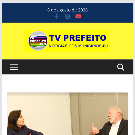
Pular
8 de agosto de 2026
para
o
conteúdo