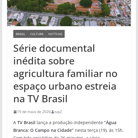
BRASIL
CULTURA
NOTÍCIAS
Série documental
inédita sobre
agricultura familiar no
espaço urbano estreia
na TV Brasil
19 de maio de 2026
tvp2
A
TV Brasil
lança a produção independente
“Água
Branca: O Campo na Cidade”
nesta terça (19), às 15h.
Com três episódios de 26 minutos, a série