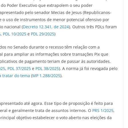
s do Poder Executivo que extrapolem o seu poder
i apresentado pelo senador Mecias de Jesus (Republicanos-
re o uso de instrumentos de menor potencial ofensivo por
o nacional (
Decreto 12.341, de 2024
). Outros três PDLs foram
5
,
PDL 10/2025
e
PDL 29/2025
)
tados no Senado durante o recesso têm relação com a
al para ampliar as informações sobre transações Pix que
 aplicativos de pagamento teriam de passar às autoridades.
025
,
PDL 37/2025
e
PDL 38/2025
). A norma já foi revogada pelo
 tratar do tema
(
MP 1.288/2025
).
resentado até agora. Esse tipo de proposição é feito para
ral e geralmente trata de assuntos internos. O
PRS 1/2025
,
ncipal objetivo estabelecer o voto aberto nas eleições da