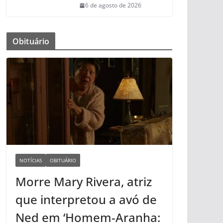
6 de agosto de 2026
Obituário
NOTÍCIAS
OBITUÁRIO
Morre Mary Rivera, atriz
que interpretou a avó de
Ned em ‘Homem-Aranha: