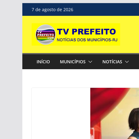
Pular
7 de agosto de 2026
para
o
conteúdo
INÍCIO
MUNICÍPIOS
NOTÍCIAS