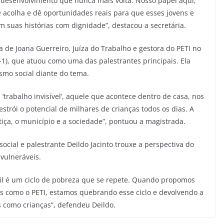
e desenvolvimento que nunca mais volta. Nosso papel aqui,
 acolha e dê oportunidades reais para que esses jovens e
suas histórias com dignidade”, destacou a secretária.
a de Joana Guerreiro, Juíza do Trabalho e gestora do PETI no
-1), que atuou como uma das palestrantes principais. Ela
smo social diante do tema.
 ‘trabalho invisível’, aquele que acontece dentro de casa, nos
trói o potencial de milhares de crianças todos os dias. A
tiça, o município e a sociedade”, pontuou a magistrada.
social e palestrante Deildo Jacinto trouxe a perspectiva do
 vulneráveis.
til é um ciclo de pobreza que se repete. Quando propomos
tês como o PETI, estamos quebrando esse ciclo e devolvendo a
as como crianças”, defendeu Deildo.