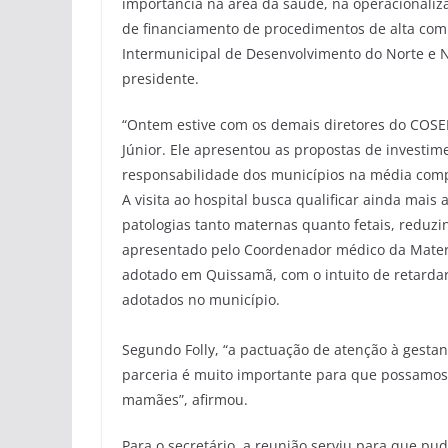
importância na área da saúde, na operacionaliza
de financiamento de procedimentos de alta comp
Intermunicipal de Desenvolvimento do Norte e N
presidente.
“Ontem estive com os demais diretores do COSEM
Júnior. Ele apresentou as propostas de investim
responsabilidade dos municípios na média compl
A visita ao hospital busca qualificar ainda mais
patologias tanto maternas quanto fetais, reduzi
apresentado pelo Coordenador médico da Matern
adotado em Quissamã, com o intuito de retardar
adotados no município.
Segundo Folly, “a pactuação de atenção à gesta
parceria é muito importante para que possamos 
mamães”, afirmou.
Para o secretário, a reunião serviu para que pu