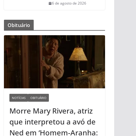
6 de agosto de 2026
Obituário
NOTÍCIAS
OBITUÁRIO
Morre Mary Rivera, atriz
que interpretou a avó de
Ned em ‘Homem-Aranha: