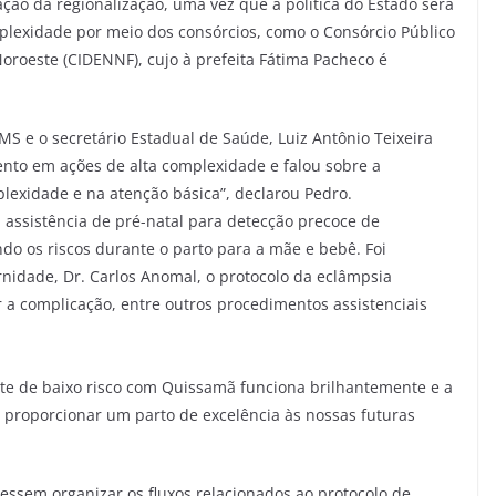
ção da regionalização, uma vez que a política do Estado será
lexidade por meio dos consórcios, como o Consórcio Público
oroeste (CIDENNF), cujo à prefeita Fátima Pacheco é
S e o secretário Estadual de Saúde, Luiz Antônio Teixeira
ento em ações de alta complexidade e falou sobre a
exidade e na atenção básica”, declarou Pedro.
 a assistência de pré-natal para detecção precoce de
ndo os riscos durante o parto para a mãe e bebê. Foi
idade, Dr. Carlos Anomal, o protocolo da eclâmpsia
 a complicação, entre outros procedimentos assistenciais
nte de baixo risco com Quissamã funciona brilhantemente e a
proporcionar um parto de excelência às nossas futuras
dessem organizar os fluxos relacionados ao protocolo de