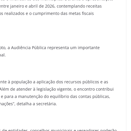
entre janeiro e abril de 2026, contemplando receitas
s realizados e o cumprimento das metas fiscais
xoto, a Audiência Pública representa um importante
al.
ente à população a aplicação dos recursos públicos e as
lém de atender à legislação vigente, o encontro contribui
l e para a manutenção do equilíbrio das contas públicas,
ações”, detalha a secretária.
s de entidades, conselhos municipais e vereadores poderão