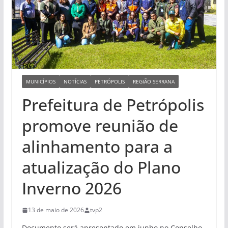
MUNICÍPIOS
NOTÍCIAS
PETRÓPOLIS
REGIÃO SERRANA
Prefeitura de Petrópolis
promove reunião de
alinhamento para a
atualização do Plano
Inverno 2026
13 de maio de 2026
tvp2
Documento será apresentado em junho no Conselho