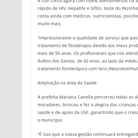
A USF conta agora com novos atendimentos na áre
rápido de HIV, Hepatite e Sífilis, teste do Pezi
conta ainda com médicos, nutricionistas, psicólo
muito mais.
“Impressionante a qualidade de serviço que pass
tratamento de fisioterapia devido aos meus pro
mais de 50 anos. Os profissionais que nos atend
Rufino dos Santos, de 60 anos, ao lado da médica
tratamento fisioterápico com tens (Neuroestimula
Ampliação na área da Saúde
A prefeita Mariana Canella percorreu todas as 
moradores, brincou e fez a alegria das crianças
saúde e de apoio da USF, garantindo que o cre
o município.
“É isso que a nossa gestão continuará entregan