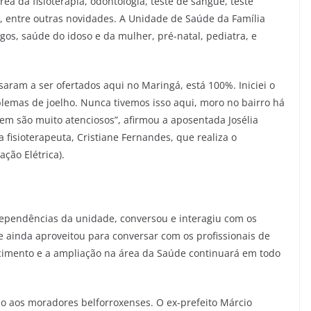
a da fisioterapia, odontologia, teste de sangue, teste
nho, entre outras novidades. A Unidade de Saúde da Família
gos, saúde do idoso e da mulher, pré-natal, pediatra, e
aram a ser ofertados aqui no Maringá, está 100%. Iniciei o
blemas de joelho. Nunca tivemos isso aqui, moro no bairro há
em são muito atenciosos”, afirmou a aposentada Josélia
 fisioterapeuta, Cristiane Fernandes, que realiza o
ção Elétrica).
dependências da unidade, conversou e interagiu com os
 e ainda aproveitou para conversar com os profissionais de
scimento e a ampliação na área da Saúde continuará em todo
do aos moradores belforroxenses. O ex-prefeito Márcio