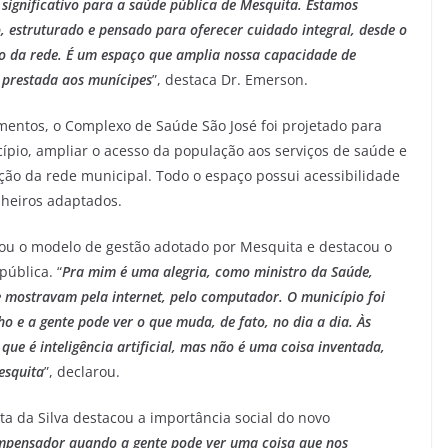
ignificativo para a saúde pública de Mesquita. Estamos
struturado e pensado para oferecer cuidado integral, desde o
o da rede. É um espaço que amplia nossa capacidade de
a prestada aos munícipes
”, destaca Dr. Emerson.
mentos, o Complexo de Saúde São José foi projetado para
ípio, ampliar o acesso da população aos serviços de saúde e
ção da rede municipal. Todo o espaço possui acessibilidade
nheiros adaptados.
iou o modelo de gestão adotado por Mesquita e destacou o
pública. “
Pra mim é uma alegria, como ministro da Saúde,
me mostravam pela internet, pelo computador. O município foi
o e a gente pode ver o que muda, de fato, no dia a dia. Às
 que é inteligência artificial, mas não é uma coisa inventada,
esquita
”, declarou.
a da Silva destacou a importância social do novo
mpensador quando a gente pode ver uma coisa que nos