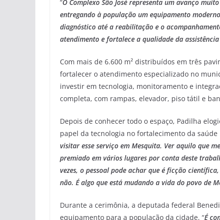
“
O Complexo São José representa um avanço muito s
entregando à população um equipamento moderno, e
diagnóstico até a reabilitação e o acompanhament
atendimento e fortalece a qualidade da assistênci
Com mais de 6.600 m² distribuídos em três pavi
fortalecer o atendimento especializado no munic
investir em tecnologia, monitoramento e integra
completa, com rampas, elevador, piso tátil e ba
Depois de conhecer todo o espaço, Padilha elog
papel da tecnologia no fortalecimento da saúde 
visitar esse serviço em Mesquita. Ver aquilo que 
premiado em vários lugares por conta deste trabalh
vezes, o pessoal pode achar que é ficção científica,
não. É algo que está mudando a vida do povo de M
Durante a cerimônia, a deputada federal Benedit
equipamento para a população da cidade. “
É co