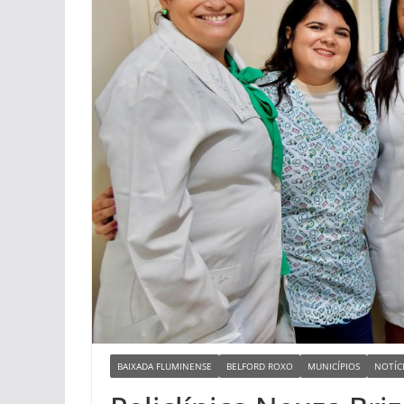
BAIXADA FLUMINENSE
BELFORD ROXO
MUNICÍPIOS
NOTÍC