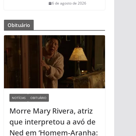
6 de agosto de 2026
Obituário
NOTÍCIAS
OBITUÁRIO
Morre Mary Rivera, atriz
que interpretou a avó de
Ned em ‘Homem-Aranha: