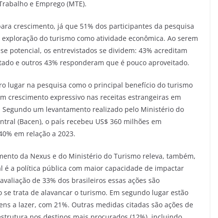
Trabalho e Emprego (MTE).
para crescimento, já que 51% dos participantes da pesquisa
a exploração do turismo como atividade econômica. Ao serem
se potencial, os entrevistados se dividem: 43% acreditam
itado e outros 43% responderam que é pouco aproveitado.
ro lugar na pesquisa como o principal benefício do turismo
 um crescimento expressivo nas receitas estrangeiras em
4. Segundo um levantamento realizado pelo Ministério do
tral (Bacen), o país recebeu US$ 360 milhões em
40% em relação a 2023.
mento da Nexus e do Ministério do Turismo releva, também,
l é a política pública com maior capacidade de impactar
a avaliação de 33% dos brasileiros essas ações são
 se trata de alavancar o turismo. Em segundo lugar estão
gens a lazer, com 21%. Outras medidas citadas são ações de
strutura nos destinos mais procurados (12%), incluindo