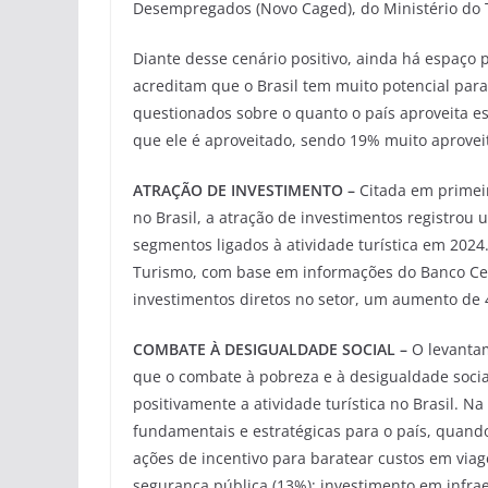
Desempregados (Novo Caged), do Ministério do 
Diante desse cenário positivo, ainda há espaço 
acreditam que o Brasil tem muito potencial par
questionados sobre o quanto o país aproveita es
que ele é aproveitado, sendo 19% muito aprove
ATRAÇÃO DE INVESTIMENTO –
Citada em primei
no Brasil, a atração de investimentos registrou
segmentos ligados à atividade turística em 202
Turismo, com base em informações do Banco Cen
investimentos diretos no setor, um aumento de 
COMBATE À DESIGUALDADE SOCIAL –
O levanta
que o combate à pobreza e à desigualdade socia
positivamente a atividade turística no Brasil. N
fundamentais e estratégicas para o país, quando
ações de incentivo para baratear custos em via
segurança pública (13%); investimento em infrae