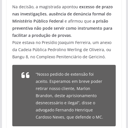
Na decisão, a magistrada apontou
excesso de prazo
nas investigações
,
ausência de denúncia formal do
Ministério Público Federal
e afirmou que
a prisão
preventiva não pode servir como instrumento para
facilitar a produção de provas
.
Poze estava no Presídio Joaquim Ferreira, um anexo
da Cadeia Pública Pedrolino Werling de Oliveira, ou
Bangu 8, no Complexo Penitenciário de Gericinó.
“Nosso pedido de extensão foi
aceito. Esperamos em breve poder
retirar nosso cliente, Marlon
Brandon, deste aprisionamento
desnecessário e ilegal”, disse o
advogado Fernando Henrique
Cardoso Neves, que defende o MC.