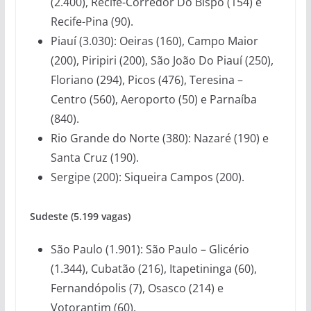
(2.400), Recife-Corredor Do Bispo (154) e
Recife-Pina (90).
Piauí (3.030): Oeiras (160), Campo Maior
(200), Piripiri (200), São João Do Piauí (250),
Floriano (294), Picos (476), Teresina –
Centro (560), Aeroporto (50) e Parnaíba
(840).
Rio Grande do Norte (380): Nazaré (190) e
Santa Cruz (190).
Sergipe (200): Siqueira Campos (200).
Sudeste (5.199 vagas)
São Paulo (1.901): São Paulo – Glicério
(1.344), Cubatão (216), Itapetininga (60),
Fernandópolis (7), Osasco (214) e
Votorantim (60).