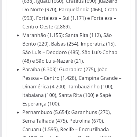
(638), Iguatu (660), Crateús (690), Juazeiro
Do Norte (970), Parquelândia (466), Crato
(993), Fortaleza – Sul (1.171) e Fortaleza –
Centro-Oeste (2.869).
Maranhão (1.155): Santa Rita (112), São
Bento (220), Balsas (254), Imperatriz (15),
São Luís – Deodoro (485), São Luís-Cohab
(48) e São Luís-Nazaré (21).
Paraíba (6.303): Guarabira (275), João
Pessoa – Centro (1.428), Campina Grande –
Dinamérica (4.200), Tambauzinho (100),
Itabaiana (100), Santa Rita (100) e Sapé
Esperança (100).
Pernambuco (5.654): Garanhuns (270),
Serra Talhada (475), Petrolina (670),
Caruaru (1.595), Recife – Encruzilhada