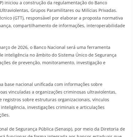
SP) iniciou a construção da regulamentação do Banco
traviolentas, Grupos Paramilitares ou Milícias Privadas.
Técnico (GTT), responsável por elaborar a proposta normativa
nança, compartilhamento de informações, interoperabilidade
e março de 2026, o Banco Nacional será uma ferramenta
de inteligência no âmbito do Sistema Único de Segurança
 ações de prevenção, monitoramento, investigação e
ma base nacional unificada com informações sobre
soas vinculadas a organizações criminosas ultraviolentas,
e registros sobre estruturas organizacionais, vínculos
 inteligência, investigações criminais e articulações
ções.
nal de Segurança Pública (Senasp), por meio da Diretoria de
verá funcionar de forma integrada aos bancos estaduais que