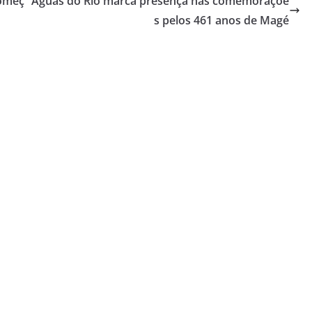
começ
Águas do Rio marca presença nas comemoraçõe
s pelos 461 anos de Magé