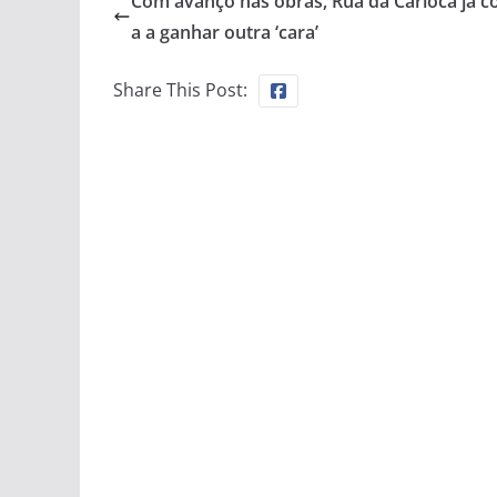
Com avanço nas obras, Rua da Carioca já 
a a ganhar outra ‘cara’
Share This Post: