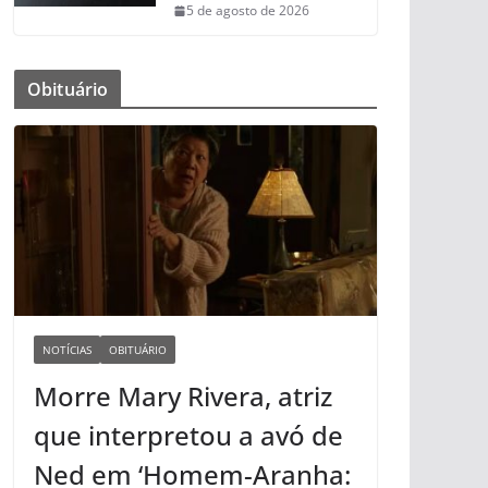
5 de agosto de 2026
Obituário
NOTÍCIAS
OBITUÁRIO
Morre Mary Rivera, atriz
que interpretou a avó de
Ned em ‘Homem-Aranha: