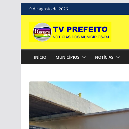
Pular
9 de agosto de 2026
para
o
conteúdo
INÍCIO
MUNICÍPIOS
NOTÍCIAS