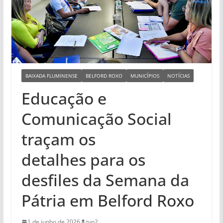
BAIXADA FLUMINENSE
BELFORD ROXO
MUNICÍPIOS
NOTÍCIAS
Educação e
Comunicação Social
traçam os
detalhes para os
desfiles da Semana da
Pátria em Belford Roxo
1 de junho de 2026
tvp2