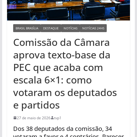
BRASIL BRASÍLIA
DESTAQUE
NOTÍCIAS
NOTÍCIAS 24HS
Comissão da Câmara
aprova texto-base da
PEC que acaba com
escala 6×1: como
votaram os deputados
e partidos
27 de maio de 2026
tvp1
Dos 38 deputados da comissão, 34
votaram a favor e 4 contrários. Parecer