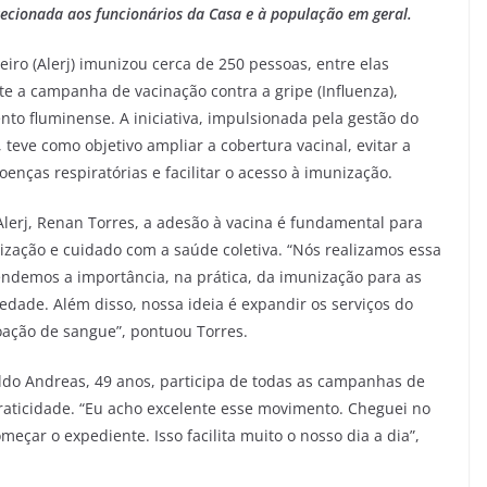
ecionada aos funcionários da Casa e à população em geral.
eiro (Alerj) imunizou cerca de 250 pessoas, entre elas
e a campanha de vacinação contra a gripe (Influenza),
nto fluminense. A iniciativa, impulsionada pela gestão do
 teve como objetivo ampliar a cobertura vacinal, evitar a
enças respiratórias e facilitar o acesso à imunização.
erj, Renan Torres, a adesão à vacina é fundamental para
zação e cuidado com a saúde coletiva. “Nós realizamos essa
demos a importância, na prática, da imunização para as
dade. Além disso, nossa ideia é expandir os serviços do
oação de sangue”, pontuou Torres.
ldo Andreas, 49 anos, participa de todas as campanhas de
 praticidade. “Eu acho excelente esse movimento. Cheguei no
meçar o expediente. Isso facilita muito o nosso dia a dia”,