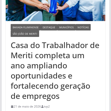
BAIXADA FLUMINENSE
DESTAQUE
MUNICÍPIOS
NOTÍCIAS
SÃO JOÃO DE MERITI
Casa do Trabalhador de
Meriti completa um
ano ampliando
oportunidades e
fortalecendo geração
de empregos
21 de maio de 2026
tvp2