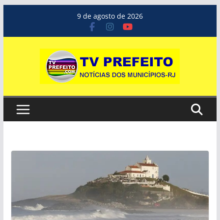
Pular
9 de agosto de 2026
para
o
conteúdo