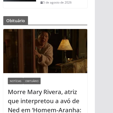
5 de agosto de 2026
Obituário
NOTÍCIAS
OBITUÁRIO
Morre Mary Rivera, atriz
que interpretou a avó de
Ned em ‘Homem-Aranha: