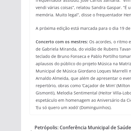
frequentador assíduo, José Carlos Santana. “V
vendi várias coisas”, relatou Sandra Gaspar. “
memória. Muito legal”, disse o frequentador Hen
A próxima edição está marcada para o dia 19 de 
Concerto com os mestres:
Os acordes, o ritmo e
de Gabriela Miranda, do violão de Rubens Tavare
teclado de Bruno Fonseca e Pablo Portilho toma
aplausos do público do projeto Música na Matriz
Municipal de Música Giordano Loques Marrelli m
Arnaldo Almeida, que além de apresentar o even
repertório, obras como ‘Caçador de Mim’ (Milton 
Gismonti), Melodia Sentimental (Heitor Villa-Lob
espetáculo em homenagem ao Aniversário da Ci
‘Eu só quero um xodó’ (Dominguinhos).
Petrópolis: Conferência Municipal de Saúd