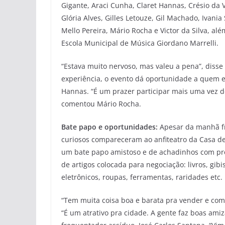
Gigante, Araci Cunha, Claret Hannas, Crésio da 
Glória Alves, Gilles Letouze, Gil Machado, Ivan
Mello Pereira, Mário Rocha e Victor da Silva, al
Escola Municipal de Música Giordano Marrelli.
“Estava muito nervoso, mas valeu a pena”, diss
experiência, o evento dá oportunidade a quem e
Hannas. “É um prazer participar mais uma vez de
comentou Mário Rocha.
Bate papo e oportunidades:
Apesar da manhã fr
curiosos compareceram ao anfiteatro da Casa de
um bate papo amistoso e de achadinhos com pre
de artigos colocada para negociação: livros, gibi
eletrônicos, roupas, ferramentas, raridades etc.
“Tem muita coisa boa e barata pra vender e comp
“É um atrativo pra cidade. A gente faz boas ami