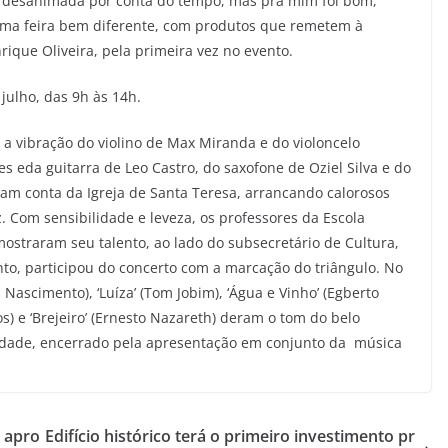
im desanimada por conta do tempo, mas pra mim foi bom,
É uma feira bem diferente, com produtos que remetem à
rique Oliveira, pela primeira vez no evento.
julho, das 9h às 14h.
 a vibração do violino de Max Miranda e do violoncelo
s eda guitarra de Leo Castro, do saxofone de Oziel Silva e do
ram conta da Igreja de Santa Teresa, arrancando calorosos
. Com sensibilidade e leveza, os professores da Escola
ostraram seu talento, ao lado do subsecretário de Cultura,
to, participou do concerto com a marcação do triângulo. No
Nascimento), ‘Luíza’ (Tom Jobim), ‘Água e Vinho’ (Egberto
os) e ‘Brejeiro’ (Ernesto Nazareth) deram o tom do belo
dade, encerrado pela apresentação em conjunto da música
e apro
Edifício histórico terá o primeiro investimento pr