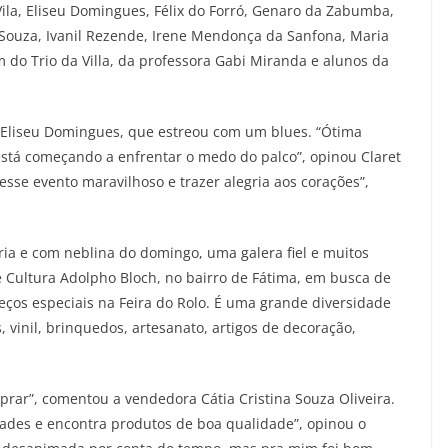
Vila, Eliseu Domingues, Félix do Forró, Genaro da Zabumba,
ia Souza, Ivanil Rezende, Irene Mendonça da Sanfona, Maria
ém do Trio da Villa, da professora Gabi Miranda e alunos da
e Eliseu Domingues, que estreou com um blues. “Ótima
stá começando a enfrentar o medo do palco”, opinou Claret
sse evento maravilhoso e trazer alegria aos corações”,
ia e com neblina do domingo, uma galera fiel e muitos
 Cultura Adolpho Bloch, no bairro de Fátima, em busca de
ços especiais na Feira do Rolo. É uma grande diversidade
s, vinil, brinquedos, artesanato, artigos de decoração,
rar”, comentou a vendedora Cátia Cristina Souza Oliveira.
zades e encontra produtos de boa qualidade”, opinou o