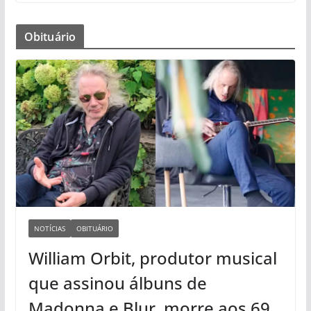
Obituário
NOTÍCIAS
OBITUÁRIO
William Orbit, produtor musical
que assinou álbuns de
Madonna e Blur, morre aos 69