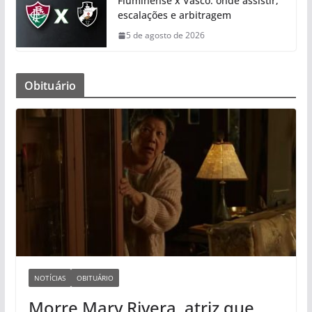
Fluminense x Vasco: onde assistir,
escalações e arbitragem
5 de agosto de 2026
Obituário
NOTÍCIAS
OBITUÁRIO
Morre Mary Rivera, atriz que