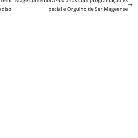
Prêmi
Magé comemora 460 anos com programação es
adiso
pecial e Orgulho de Ser Mageense