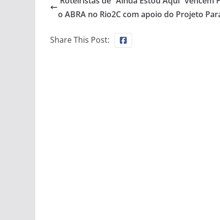
Roteiristas de “Ainda Estou Aqui” vencem 
o ABRA no Rio2C com apoio do Projeto Par
Share This Post: