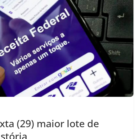
xta (29) maior lote de
istória