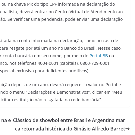
 ou na chave Pix do tipo CPF informada na declaração do
 na lista, deverá entrar no Centro Virtual de Atendimento ao
ração. Se verificar uma pendência, pode enviar uma declaração
ositada na conta informada na declaração, como no caso de
 para resgate por até um ano no Banco do Brasil. Nesse caso,
r conta bancária em seu nome, por meio do
Portal BB
ou
co, nos telefones 4004-0001 (capitais), 0800-729-0001
pecial exclusivo para deficientes auditivos).
tuição depois de um ano, deverá requerer o valor no Portal e-
ando o menu “Declarações e Demonstrativos”, clicar em “Meu
citar restituição não resgatada na rede bancária”.
 na e
Clássico de showbol entre Brasil e Argentina mar
ca retomada histórica do Ginásio Alfredo Barret