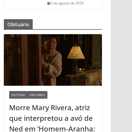
6 de agosto de 2026
Obituário
NOTÍCIAS
OBITUÁRIO
Morre Mary Rivera, atriz
que interpretou a avó de
Ned em ‘Homem-Aranha: