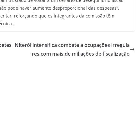
 o Estado de voltar a um cenário de desequilíbrio fiscal.
não pode haver aumento desproporcional das despesas”,
entar, reforçando que os integrantes da comissão têm
écnica.
betes
Niterói intensifica combate a ocupações irregula
res com mais de mil ações de fiscalização