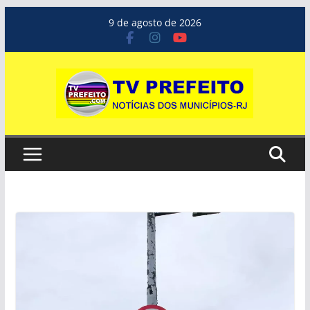
Pular
9 de agosto de 2026
para
o
conteúdo