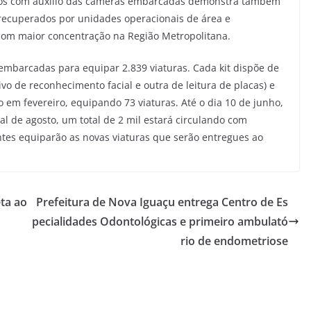
dos com auxílio das câmeras embarcadas demonstra também
s recuperados por unidades operacionais de área e
 com maior concentração na Região Metropolitana.
embarcadas para equipar 2.839 viaturas. Cada kit dispõe de
vo de reconhecimento facial e outra de leitura de placas) e
o em fevereiro, equipando 73 viaturas. Até o dia 10 de junho,
nal de agosto, um total de 2 mil estará circulando com
tes equiparão as novas viaturas que serão entregues ao
ta ao
Prefeitura de Nova Iguaçu entrega Centro de Es
pecialidades Odontológicas e primeiro ambulató
rio de endometriose