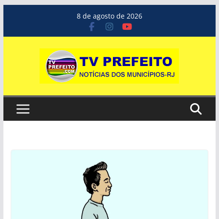
Pular
8 de agosto de 2026
para
o
conteúdo