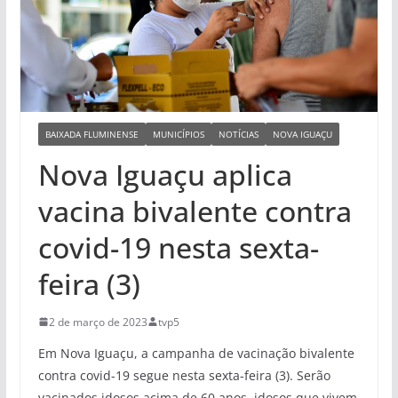
BAIXADA FLUMINENSE
MUNICÍPIOS
NOTÍCIAS
NOVA IGUAÇU
Nova Iguaçu aplica
vacina bivalente contra
covid-19 nesta sexta-
feira (3)
2 de março de 2023
tvp5
Em Nova Iguaçu, a campanha de vacinação bivalente
contra covid-19 segue nesta sexta-feira (3). Serão
vacinados idosos acima de 60 anos, idosos que vivem