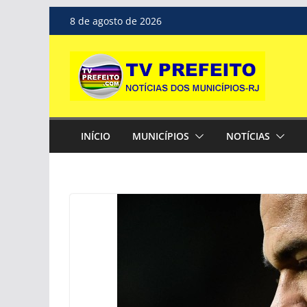
Pular
8 de agosto de 2026
para
o
conteúdo
INÍCIO
MUNICÍPIOS
NOTÍCIAS