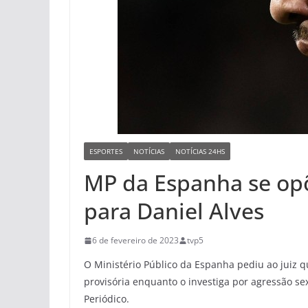
ESPORTES
NOTÍCIAS
NOTÍCIAS 24HS
MP da Espanha se opõ
para Daniel Alves
6 de fevereiro de 2023
tvp5
O Ministério Público da Espanha pediu ao juiz 
provisória enquanto o investiga por agressão se
Periódico.