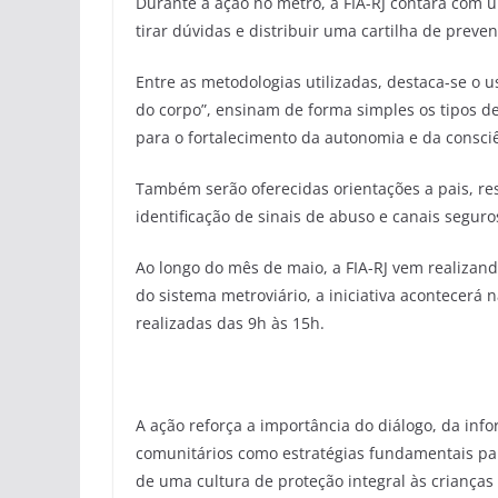
Durante a ação no metrô, a FIA-RJ contará com 
tirar dúvidas e distribuir uma cartilha de prev
Entre as metodologias utilizadas, destaca-se o
do corpo”, ensinam de forma simples os tipos de
para o fortalecimento da autonomia e da consciê
Também serão oferecidas orientações a pais, re
identificação de sinais de abuso e canais segur
Ao longo do mês de maio, a FIA-RJ vem realizan
do sistema metroviário, a iniciativa acontecerá 
realizadas das 9h às 15h.
A ação reforça a importância do diálogo, da info
comunitários como estratégias fundamentais par
de uma cultura de proteção integral às crianças