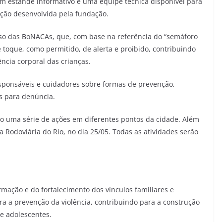
um estande informativo e uma equipe técnica disponível para
enção desenvolvida pela fundação.
 uso das BoNACAs, que, com base na referência do “semáforo
 toque, como permitido, de alerta e proibido, contribuindo
ncia corporal das crianças.
sponsáveis e cuidadores sobre formas de prevenção,
os para denúncia.
do uma série de ações em diferentes pontos da cidade. Além
na Rodoviária do Rio, no dia 25/05. Todas as atividades serão
rmação e do fortalecimento dos vínculos familiares e
a a prevenção da violência, contribuindo para a construção
 e adolescentes.